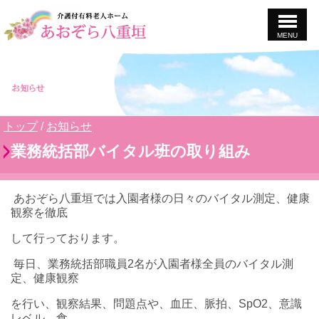
MENU
このページの本文へ
現
トップ
/
お知らせ
在
業務統括部バイタル班の取り組み
の
位
置：
あおぞら八重垣では入園者様の日々のバイタル測定、健康
観察を徹底
して行っております。
毎日、業務統括部職員2名が入園者様全員のバイタル測
定、健康観察
を行い、観察結果、問題点や、血圧、脈拍、SpO
2、意識
レベル、
食