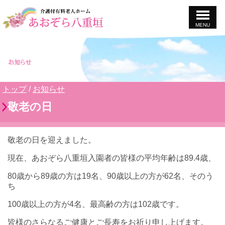
MENU
このページの本文へ
現
トップ
/
お知らせ
在
敬老の日
の
位
置：
敬老の日を迎えました。
現在、あおぞら八重垣入園者の皆様の平均年齢は89.4歳、
80歳から89歳の方は19名、90歳以上の方が62名、そのう
ち
100歳以上の方が4名、最高齢の方は102歳です。
皆様のさらなるご健康とご長寿をお祈り申し上げます。