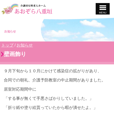
MENU
このページの本文へ
現
トップ
/
お知らせ
在
壁画飾り
の
位
置：
９月下旬から１０月にかけて感染症の拡がりがあり、
合同での朝礼、介護予防教室の中止期間がありました。
居室対応期間中に
「する事が無くて手悪さばかりしていました。」
「折り紙や塗り絵貰っていたから暇が潰せたよ。」