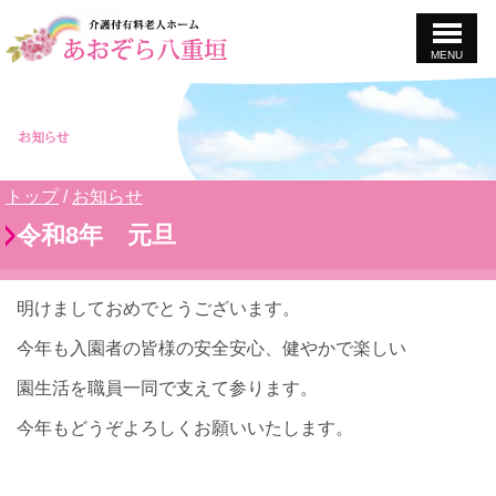
MENU
このページの本文へ
現
トップ
/
お知らせ
在
令和8年 元旦
の
位
置：
明けましておめでとうございます。
今年も入園者の皆様の安全安心、健やかで楽しい
園生活を職員一同で支えて参ります。
今年もどうぞよろしくお願いいたします。