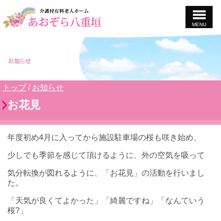
MENU
このページの本文へ
現
トップ
/
お知らせ
在
お花見
の
位
置：
年度初め4月に入ってから施設駐車場の桜も咲き始め、
少しでも季節を感じて頂けるように、外の空気を吸って
気分転換が図れるように、「お花見」の活動を行いまし
た。
「天気が良くてよかった」「綺麗ですね」「なんていう
桜?」