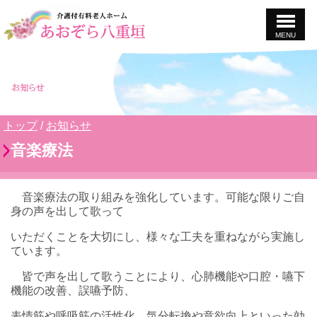
MENU
このページの本文へ
現
トップ
/
お知らせ
在
音楽療法
の
位
置：
音楽療法の取り組みを強化しています。可能な限りご自
身の声を出して歌って
いただくことを大切にし、様々な工夫を重ねながら実施し
ています。
皆で声を出して歌うことにより、心肺機能や口腔・嚥下
機能の改善、誤嚥予防、
表情筋や呼吸筋の活性化、気分転換や意欲向上といった効